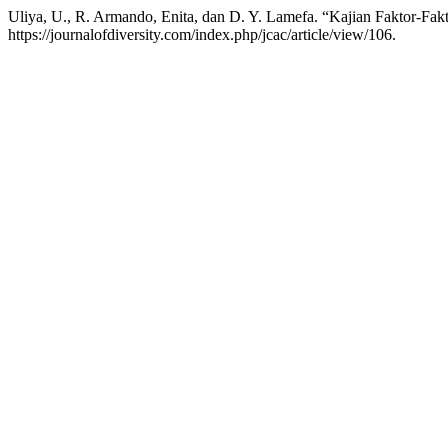
Uliya, U., R. Armando, Enita, dan D. Y. Lamefa. “Kajian Faktor-Fa
https://journalofdiversity.com/index.php/jcac/article/view/106.